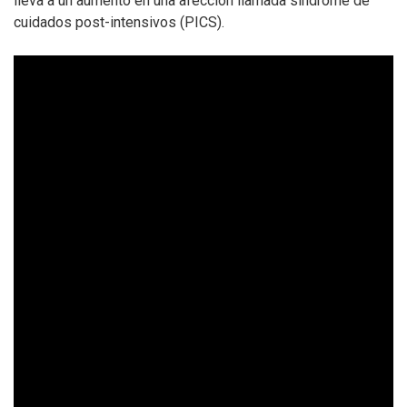
lleva a un aumento en una afección llamada síndrome de
cuidados post-intensivos (PICS).