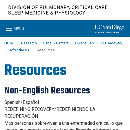
Skip
DIVISION OF PULMONARY, CRITICAL CARE,
to
SLEEP MEDICINE & PHYSIOLOGY
main
content
Toggle
MENU
navigation
HOME
Research
Labs & Centers
Owens Lab
ICU Recovery
After the ICU
Resources
Resources
Non-English Resources
Spanish/Español
REDEFINING RECOVERY/REDEFINIENDO LA
RECUPERACIÓN
Más personas sobreviven a una enfermedad crítica, lo que